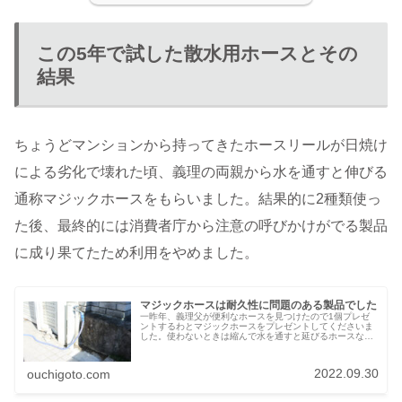
この5年で試した散水用ホースとその
結果
ちょうどマンションから持ってきたホースリールが日焼け
による劣化で壊れた頃、義理の両親から水を通すと伸びる
通称マジックホースをもらいました。結果的に2種類使っ
た後、最終的には消費者庁から注意の呼びかけがでる製品
に成り果てたため利用をやめました。
マジックホースは耐久性に問題のある製品でした
一昨年、義理父が便利なホースを見つけたので1個プレゼ
ントするわとマジックホースをプレゼントしてくださいま
した。使わないときは縮んで水を通すと延びるホースなの
で確かに便利！と思ってありがたく使っていましたが…マ
ジックホースというのは商品名で、...
2022.09.30
ouchigoto.com