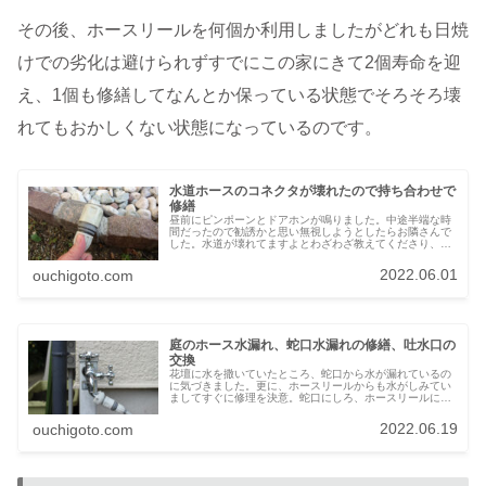
その後、ホースリールを何個か利用しましたがどれも日焼
けでの劣化は避けられずすでにこの家にきて2個寿命を迎
え、1個も修繕してなんとか保っている状態でそろそろ壊
れてもおかしくない状態になっているのです。
水道ホースのコネクタが壊れたので持ち合わせで
修繕
昼前にピンポーンとドアホンが鳴りました。中途半端な時
間だったので勧誘かと思い無視しようとしたらお隣さんで
した。水道が壊れてますよとわざわざ教えてくださり、見
に行ったところ水がジャバジャバと垂れ流しになっていま
した･･･お礼したあとに水道の蛇...
2022.06.01
ouchigoto.com
庭のホース水漏れ、蛇口水漏れの修繕、吐水口の
交換
花壇に水を撒いていたところ、蛇口から水が漏れているの
に気づきました。更に、ホースリールからも水がしみてい
ましてすぐに修理を決意。蛇口にしろ、ホースリールにし
ろいつから漏れていたのだろう。水道代が暑くなってもあ
まり下がらないのは洗濯回数が多い...
2022.06.19
ouchigoto.com