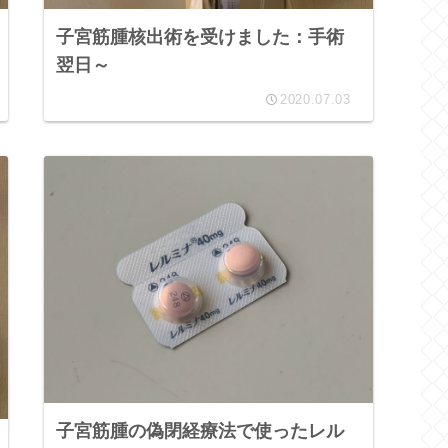
子宮筋腫核出術を受けました：手術
翌日～
2020.07.03
子宮筋腫の偽閉経療法で使ったレル