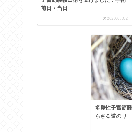
前日・当日
2020.07.02
多発性子宮筋腫
らざる道のり