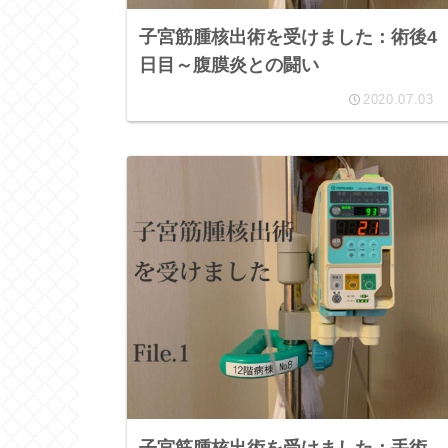
子宮筋腫核出術を受けました：術後4
日目～腹膜炎との闘い
2020.07.03
子宮筋腫核出術を受けました：手術