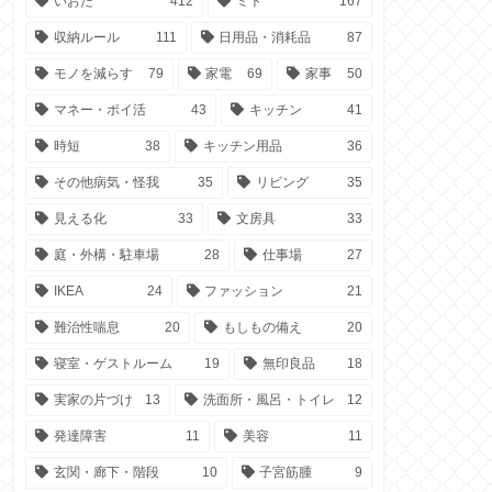
いおた
412
ミト
167
収納ルール
111
日用品・消耗品
87
モノを減らす
79
家電
69
家事
50
マネー・ポイ活
43
キッチン
41
時短
38
キッチン用品
36
その他病気・怪我
35
リビング
35
見える化
33
文房具
33
庭・外構・駐車場
28
仕事場
27
IKEA
24
ファッション
21
難治性喘息
20
もしもの備え
20
寝室・ゲストルーム
19
無印良品
18
実家の片づけ
13
洗面所・風呂・トイレ
12
発達障害
11
美容
11
玄関・廊下・階段
10
子宮筋腫
9