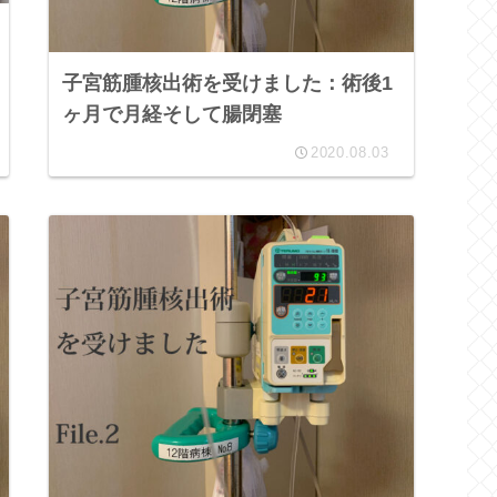
子宮筋腫核出術を受けました：術後1
ヶ月で月経そして腸閉塞
2020.08.03