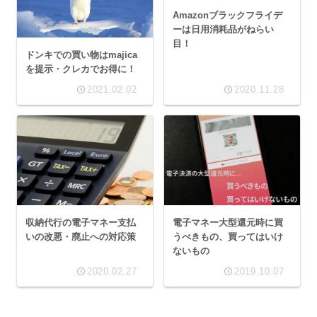
Amazonブラックフライデ
ーは日用消耗品がねらい
目！
ドンキでの買い物はmajica
を提示・クレカでお得に！
2021.02.02
2020.11.28
収納代行の電子マネー支払
電子マネー大型還元時に買
いの改悪・廃止への対応策
うべきもの、買ってはいけ
ないもの
2020.02.27
2019.10.07