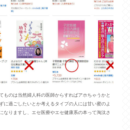
てものは当然婦人科の医師からすればアホちゃうかと
ずに過ごしたいとか考えるタイプの人には甘い蜜のよ
になりますし、エセ医療やエセ健康系の本って淘汰さ