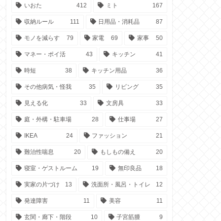
いおた
412
ミト
167
収納ルール
111
日用品・消耗品
87
モノを減らす
79
家電
69
家事
50
マネー・ポイ活
43
キッチン
41
時短
38
キッチン用品
36
その他病気・怪我
35
リビング
35
見える化
33
文房具
33
庭・外構・駐車場
28
仕事場
27
IKEA
24
ファッション
21
難治性喘息
20
もしもの備え
20
寝室・ゲストルーム
19
無印良品
18
実家の片づけ
13
洗面所・風呂・トイレ
12
発達障害
11
美容
11
玄関・廊下・階段
10
子宮筋腫
9