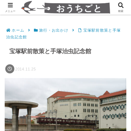
発達障害凸凹夫婦のシンプルすっきり生活
メニュー
検索
ホーム
旅行・お出かけ
宝塚駅前散策と手塚
治虫記念館
宝塚駅前散策と手塚治虫記念館
2014.11.25