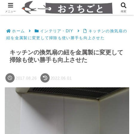
発達障害凸凹夫婦のシンプルすっきり生活
メニュー
検索
ホーム
インテリア・DIY
キッチンの換気扇の
紐を金属製に変更して掃除も使い勝手も向上させた
キッチンの換気扇の紐を金属製に変更して
掃除も使い勝手も向上させた
2017.08.26
2022.06.01