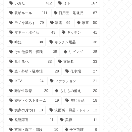
いおた
412
ミト
167
収納ルール
111
日用品・消耗品
87
モノを減らす
79
家電
69
家事
50
マネー・ポイ活
43
キッチン
41
時短
38
キッチン用品
36
その他病気・怪我
35
リビング
35
見える化
33
文房具
33
庭・外構・駐車場
28
仕事場
27
IKEA
24
ファッション
21
難治性喘息
20
もしもの備え
20
寝室・ゲストルーム
19
無印良品
18
実家の片づけ
13
洗面所・風呂・トイレ
12
発達障害
11
美容
11
玄関・廊下・階段
10
子宮筋腫
9