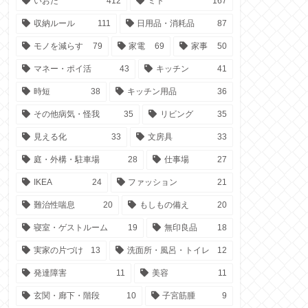
いおた
412
ミト
167
収納ルール
111
日用品・消耗品
87
モノを減らす
79
家電
69
家事
50
マネー・ポイ活
43
キッチン
41
時短
38
キッチン用品
36
その他病気・怪我
35
リビング
35
見える化
33
文房具
33
庭・外構・駐車場
28
仕事場
27
IKEA
24
ファッション
21
難治性喘息
20
もしもの備え
20
寝室・ゲストルーム
19
無印良品
18
実家の片づけ
13
洗面所・風呂・トイレ
12
発達障害
11
美容
11
玄関・廊下・階段
10
子宮筋腫
9