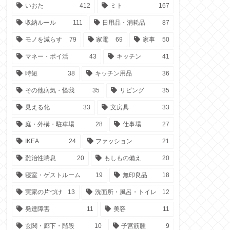
いおた
412
ミト
167
収納ルール
111
日用品・消耗品
87
モノを減らす
79
家電
69
家事
50
マネー・ポイ活
43
キッチン
41
時短
38
キッチン用品
36
その他病気・怪我
35
リビング
35
見える化
33
文房具
33
庭・外構・駐車場
28
仕事場
27
IKEA
24
ファッション
21
難治性喘息
20
もしもの備え
20
寝室・ゲストルーム
19
無印良品
18
実家の片づけ
13
洗面所・風呂・トイレ
12
発達障害
11
美容
11
玄関・廊下・階段
10
子宮筋腫
9