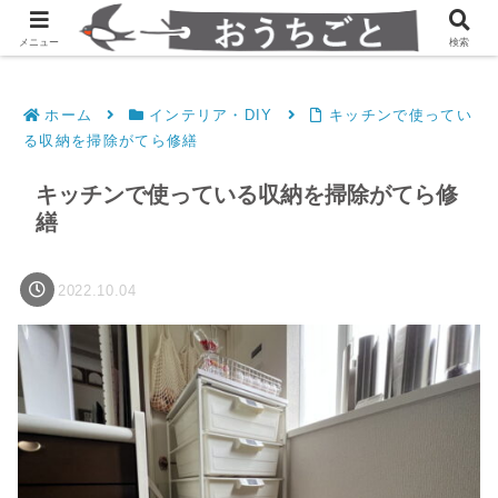
発達障害凸凹夫婦のシンプルすっきり生活
メニュー
検索
ホーム
インテリア・DIY
キッチンで使ってい
る収納を掃除がてら修繕
キッチンで使っている収納を掃除がてら修
繕
2022.10.04