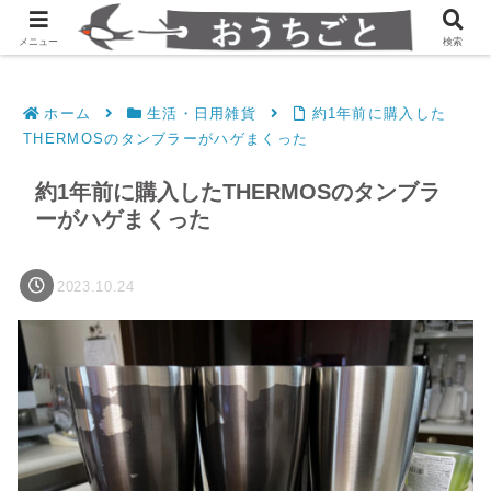
発達障害凸凹夫婦のシンプルすっきり生活
メニュー
検索
ホーム
生活・日用雑貨
約1年前に購入した
THERMOSのタンブラーがハゲまくった
約1年前に購入したTHERMOSのタンブラ
ーがハゲまくった
2023.10.24